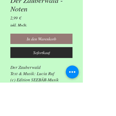
Der Zauberwald -
Noten
Preis
2,99 €
inkl. MwSt.
In den Warenkorb
Sofortkauf
Der Zauberwald
Text & Musik: Lucia Ruf
(c) Edition SEEBÄR-Musik
Stephen Janetzko,
www.kinderliederhits.de
Herstelleradresse
Der Zauberwald
Stephen Janetzko, Herbstäckerweg 23,
Refrain:
91056 Erlangen, DE,