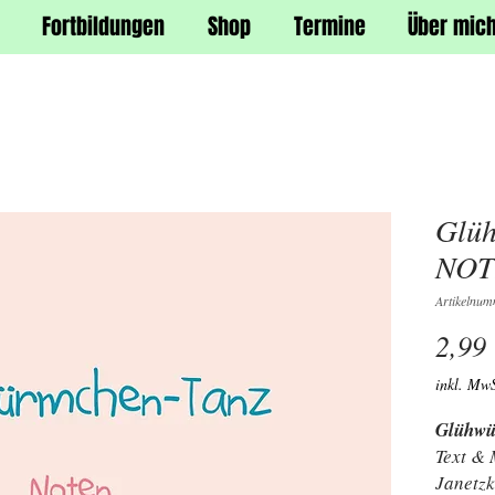
Fortbildungen
Shop
Termine
Über mic
Glüh
NOT
Artikelnu
2,99
inkl. MwS
Glühwü
Text & 
Janetz