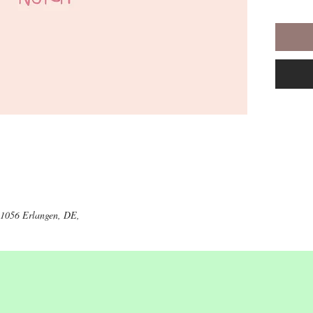
(C) Ed
Janetz
Glühwü
1. Glüh
ich seh
Glühwür
ganz sc
schnell.
Refrai
Die Nac
91056 Erlangen, DE,
Glühwü
Die Nac
Glühwür
2. Glüh
Ich seh