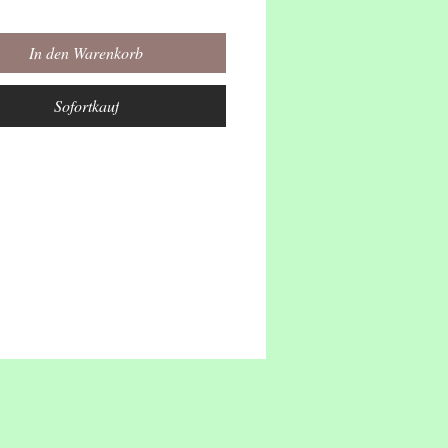
ition SEEBÄR-Musik Stephen
ko
In den Warenkorb
rmchen-Tanz
Sofortkauf
würmchen, sag, hast du Licht?
e meine Füße nicht.
mchen, komm, mach alles hell,
hnell, ganz schnell, ganz
n:
ht erstrahlt in hellem Glanz,
rmchen machen einen Tanz.
ht erstrahlt in hellem Glanz,
mchen, tanz den Tanz.
würmchen, sag, hast du Licht?
e meine Hände nciht.