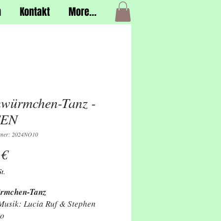
h
Kontakt
More...
würmchen-Tanz -
EN
mmer: 2024NO10
Preis
 €
t.
rmchen-Tanz
Musik: Lucia Ruf & Stephen
ko