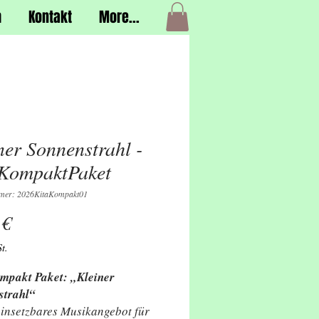
h
Kontakt
More...
ner Sonnenstrahl -
KompaktPaket
mmer: 2026KitaKompakt01
Preis
 €
t.
mpakt Paket: „Kleiner
strahl“
einsetzbares Musikangebot für