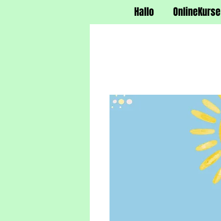
Hallo
OnlineKurse