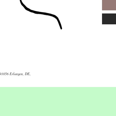
Meine L
Dunkelh
Meine L
schön s
Sie leuc
mich,
sie leuc
Schau, 
Sie leuc
mich,
sie leuc
Schua, 
 91056 Erlangen, DE,