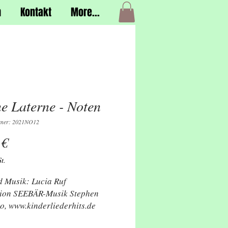
h
Kontakt
More...
e Laterne - Noten
mmer: 2021NO12
Preis
 €
t.
d Musik: Lucia Ruf
ition SEEBÄR-Musik Stephen
o, www.kinderliederhits.de