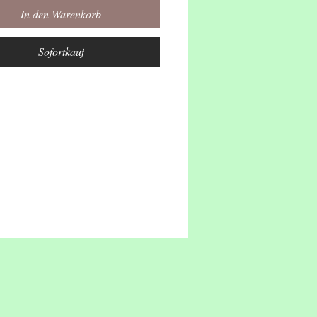
aterne, sie leuchtet in der
In den Warenkorb
eit.
aterne, sie leuchtet, schaut wie
Sofortkauf
ieh scheint.
htet für dich, sie leuchtet für
htet im Kreis,
wie schön sie scheint.
htet für dich, sie leuchtet für
htet im Kreis.
wie schön sie scheint.