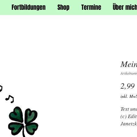
Fortbildungen
Shop
Termine
Über mic
Mein
Artikelnu
2,99
inkl. MwS
Text un
(c) Ed
Janetzk