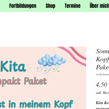
Fortbildungen
Shop
Termine
Über mic
Somm
Kopf
Pake
Artikelnu
4,50
inkl. MwS
Kita Ko
meinem