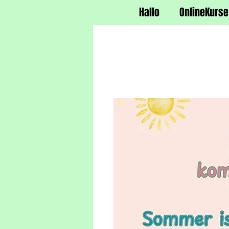
Hallo
OnlineKurse