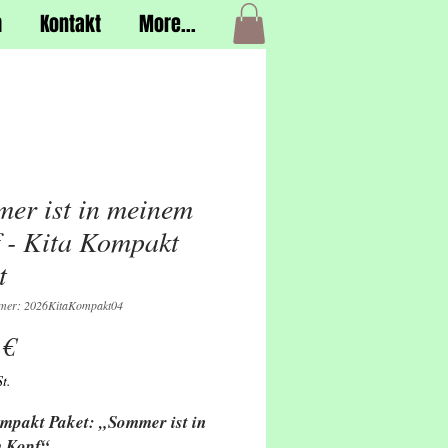
h
Kontakt
More...
er ist in meinem
 - Kita Kompakt
t
mmer: 2026KitaKompakt04
Preis
 €
t.
mpakt Paket: „Sommer ist in
 Kopf“